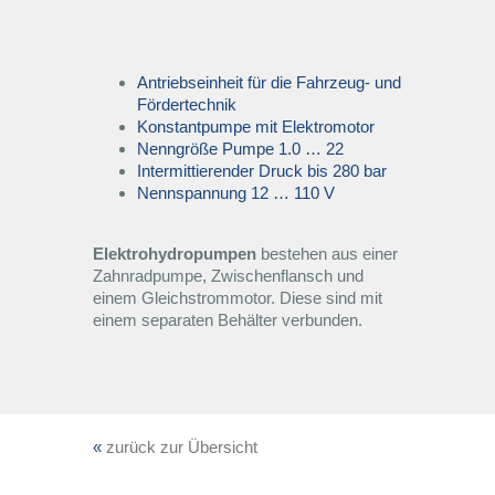
Hydraulikventile, -blöcke und platten
Rexroth-Shop
Service
Antriebseinheit für die Fahrzeug- und
Fördertechnik
Hydraulikaggregate
H-Shop
Vor-Ort-Fehlerdiagnose und Reparatur
Branchen + Anwendungen
Konstantpumpe mit Elektromotor
Nenngröße Pumpe 1.0 … 22
Intermittierender Druck bis 280 bar
Hägglunds-Antriebssysteme
Micromat
Fluidservice / Ölanalyse
Tagebau
Unternehmen
Nennspannung 12 … 110 V
Getriebe
Schlauchservice / Hydraulikverrohrung
Bergwerk
Über uns
Karriere
Elektrohydropumpen
bestehen aus einer
Zahnradpumpe, Zwischenflansch und
einem Gleichstrommotor. Diese sind mit
Sonstige Komponenten
Speicherservice
Chemieindustrie
Team
Kontakt
einem separaten Behälter verbunden.
Beratung zu präventiven
Hütten-und Walzwerk
Zertifizierungen
AGB
Instandsetzungsarbeiten
Modifikation von bestehenden
Mobiltechnik Baumaschinen
Unternehmenshistorie
Datenschutz
«
zurück zur Übersicht
Hydraulikanlagen