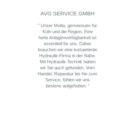
AVG SERVICE GMBH
RA
" Unser Motto, gemeinsam für
" Wir 
Köln und die Region. Eine
def
hohe Anlagenverfügbarkeit ist
Fir
essentiell für uns. Daher
Gülic
brauchen wir eine kompetente
gu
Hydraulik-Firma in der Nähe.
u
Mit Hydraulik-Technik haben
wir Sie auch gefunden. Vom
Handel, Reparatur bis hin zum
Service, fühlen wir uns
bestens aufgehoben. "