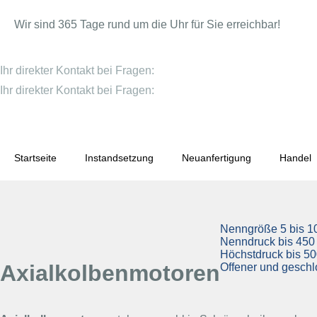
Wir sind 365 Tage rund um die Uhr für Sie erreichbar!
NOTFALLRUFNUMMER:
+49 (0) 22 37 / 92 36 0-87
Ihr direkter Kontakt bei Fragen:
info@ht-hydraulik.de
+49 (0
Ihr direkter Kontakt bei Fragen:
info@ht-hydraulik.de
+49 (0
24/7-Notfallnummer:
+49 (0) 22 37 / 92 36 0-87
Startseite
Instandsetzung
Neuanfertigung
Handel
Nenngröße 5 bis 1
Nenndruck bis 450
Höchstdruck bis 50
Axialkolbenmotoren
Offener und geschl