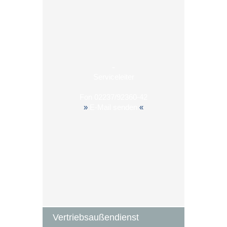
-
Serviceleiter
Fon
02237/92360-42
»
E-Mail senden
«
Vertriebsaußendienst