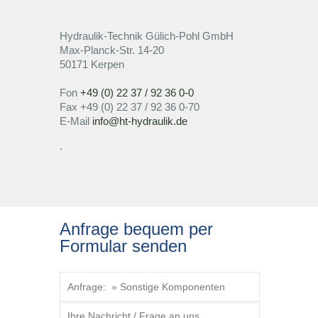
Hydraulikventile, -blöcke und platten
Rexroth-Shop
Service
Hydraulik-Technik Gülich-Pohl GmbH
Max-Planck-Str. 14-20
50171 Kerpen
Hydraulikaggregate
H-Shop
Vor-Ort-Fehlerdiagnose und Reparatur
Branchen + Anwendungen
Fon
+49 (0) 22 37 / 92 36 0-0
Fax +49 (0) 22 37 / 92 36 0-70
Hägglunds-Antriebssysteme
Micromat
Fluidservice / Ölanalyse
Tagebau
Unternehmen
E-Mail
info@ht-hydraulik.de
.
Getriebe
Schlauchservice / Hydraulikverrohrung
Bergwerk
Über uns
Karriere
Sonstige Komponenten
Speicherservice
Chemieindustrie
Team
Kontakt
Anfrage bequem per
Beratung zu präventiven
Hütten-und Walzwerk
Zertifizierungen
AGB
Formular senden
Instandsetzungsarbeiten
Modifikation von bestehenden
Mobiltechnik Baumaschinen
Unternehmenshistorie
Datenschutz
Hydraulikanlagen