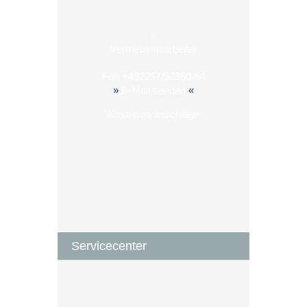
-
Vertriebsmitarbeiter
Fon
+492237/92360-64
»
E-Mail senden
«
Kostenvoranschläge
Servicecenter