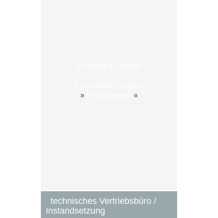
-
Empfang & Zentrale
Fon
+492237/92360-0
»
E-Mail senden
«
technisches Vertriebsbüro /
Instandsetzung