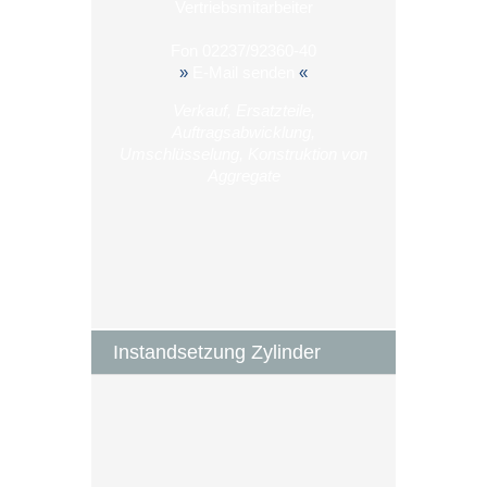
Vertriebsmitarbeiter
Fon
02237/92360-40
»
E-Mail senden
«
Verkauf, Ersatzteile,
Auftragsabwicklung,
Umschlüsselung, Konstruktion von
Aggregate
Instandsetzung Zylinder