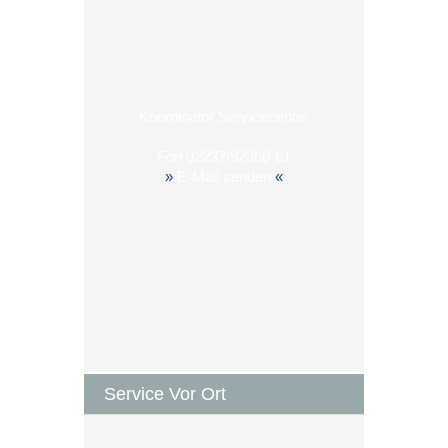
-
Koordinator Servicecenter
Fon
02237/92360-61
»
E-Mail senden
«
Service Vor Ort