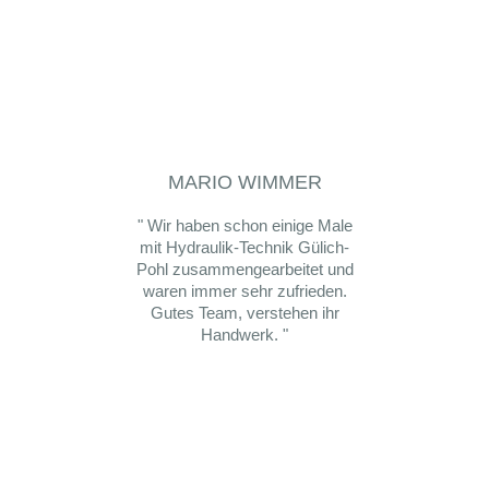
MARIO WIMMER
" Wir haben schon einige Male
" Wir 
mit Hydraulik-Technik Gülich-
Hydrau
Pohl zusammengearbeitet und
zusa
waren immer sehr zufrieden.
Anga
Gutes Team, verstehen ihr
An
Handwerk. "
Repar
Verlas
weit