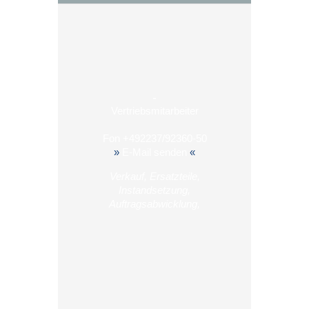
-
Vertriebsmitarbeiter
Fon
+492237/92360-50
»
E-Mail senden
«
Verkauf, Ersatzteile,
Instandsetzung,
Auftragsabwicklung,