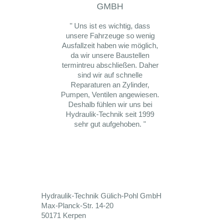
MBH
" Wir 
mit Hy
" Uns ist es wichtig, dass
Pohl 
unsere Fahrzeuge so wenig
waren
Ausfallzeit haben wie möglich,
Gute
da wir unsere Baustellen
termintreu abschließen. Daher
sind wir auf schnelle
Reparaturen an Zylinder,
Pumpen, Ventilen angewiesen.
Deshalb fühlen wir uns bei
Hydraulik-Technik seit 1999
sehr gut aufgehoben. "
Hydraulik-Technik Gülich-Pohl GmbH
Max-Planck-Str. 14-20
50171 Kerpen