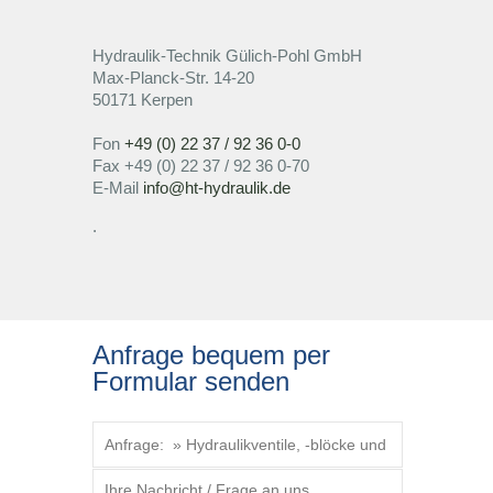
Hydraulikventile, -blöcke und platten
Rexroth-Shop
Service
Hydraulik-Technik Gülich-Pohl GmbH
Max-Planck-Str. 14-20
50171 Kerpen
Hydraulikaggregate
H-Shop
Vor-Ort-Fehlerdiagnose und Reparatur
Branchen + Anwendungen
Fon
+49 (0) 22 37 / 92 36 0-0
Fax +49 (0) 22 37 / 92 36 0-70
Hägglunds-Antriebssysteme
Micromat
Fluidservice / Ölanalyse
Tagebau
Unternehmen
E-Mail
info@ht-hydraulik.de
.
Getriebe
Schlauchservice / Hydraulikverrohrung
Bergwerk
Über uns
Karriere
Sonstige Komponenten
Speicherservice
Chemieindustrie
Team
Kontakt
Anfrage bequem per
Beratung zu präventiven
Hütten-und Walzwerk
Zertifizierungen
AGB
Formular senden
Instandsetzungsarbeiten
Modifikation von bestehenden
Mobiltechnik Baumaschinen
Unternehmenshistorie
Datenschutz
Hydraulikanlagen