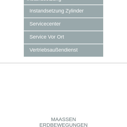
Instandsetzung Zylinder
Servicecenter
Service Vor Ort
Vertriebsaußendienst
MAASSEN E
M
RDBEWEGUNGEN G